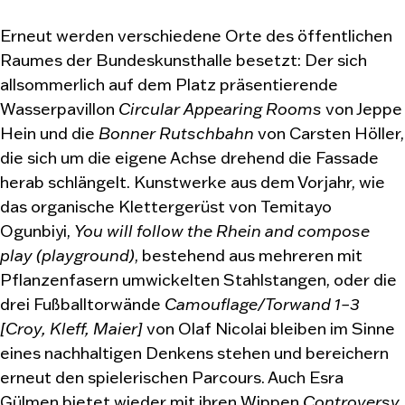
Erneut werden verschiedene Orte des öffentlichen
Raumes der Bundeskunsthalle besetzt: Der sich
allsommerlich auf dem Platz präsentierende
Wasserpavillon
Circular Appearing Rooms
von Jeppe
Hein und die
Bonner Rutschbahn
von Carsten Höller,
die sich um die eigene Achse drehend die Fassade
herab schlängelt. Kunstwerke aus dem Vorjahr, wie
das organische Klettergerüst von Temitayo
Ogunbiyi,
You will follow the Rhein and compose
play (playground)
, bestehend aus mehreren mit
Pflanzenfasern umwickelten Stahlstangen, oder die
drei Fußballtorwände
Camouflage/Torwand 1–3
[Croy, Kleff, Maier]
von Olaf Nicolai bleiben im Sinne
eines nachhaltigen Denkens stehen und bereichern
erneut den spielerischen Parcours. Auch Esra
Gülmen bietet wieder mit ihren Wippen
Controversy