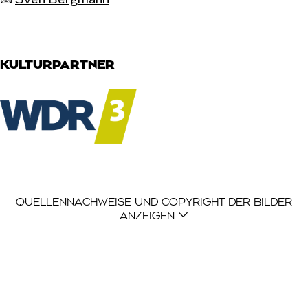
KULTURPARTNER
Der Quellennachweis ist eine Liste mit Einträgen, di
QUELLENNACHWEISE UND COPYRIGHT DER BILDER
ANZEIGEN
Logo: WDR3, Westdeutscher Rundfunk Köln