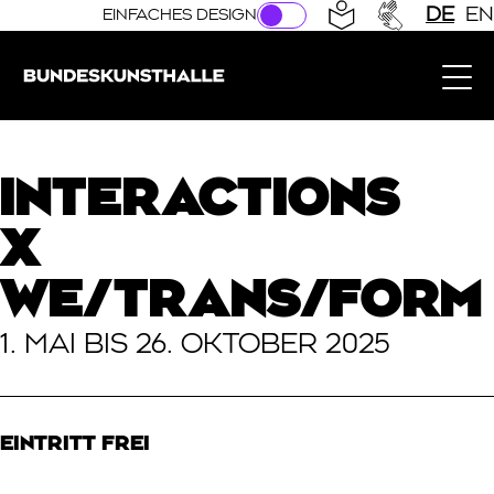
Direkt zur Hauptnavigation springen
Direkt zum Hauptinhalt springen
DE
EN
EINFACHES DESIGN
Bundeskunsthalle (Link zur Startseite)
INTERACTIONS
X
WE/TRANS/FORM
1. MAI BIS 26. OKTOBER 2025
EINTRITT FREI