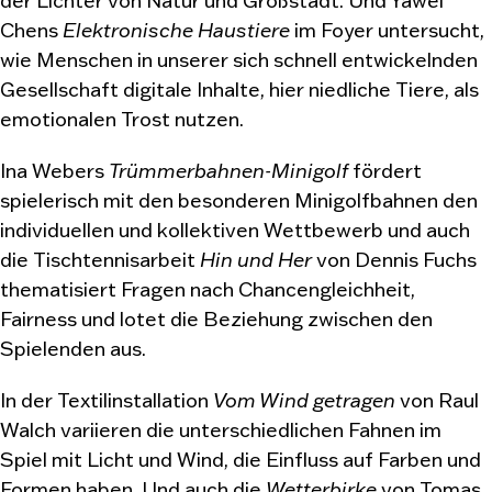
der Lichter von Natur und Großstadt. Und Yawei
Chens
Elektronische Haustiere
im Foyer untersucht,
wie Menschen in unserer sich schnell entwickelnden
Gesellschaft digitale Inhalte, hier niedliche Tiere, als
emotionalen Trost nutzen.
Ina Webers
Trümmerbahnen-Minigolf
fördert
spielerisch mit den besonderen Minigolfbahnen den
individuellen und kollektiven Wettbewerb und auch
die Tischtennisarbeit
Hin und Her
von Dennis Fuchs
thematisiert Fragen nach Chancengleichheit,
Fairness und lotet die Beziehung zwischen den
Spielenden aus.
In der Textilinstallation
Vom Wind getragen
von Raul
Walch variieren die unterschiedlichen Fahnen im
Spiel mit Licht und Wind, die Einfluss auf Farben und
Formen haben. Und auch die
Wetterbirke
von Tomas