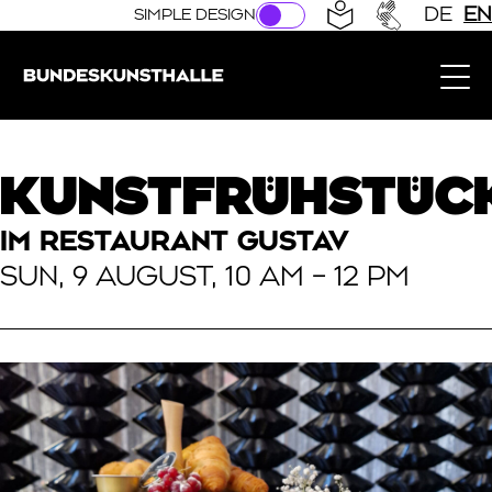
Direkt zur Hauptnavigation springen
Direkt zum Hauptinhalt springen
DE
EN
SIMPLE DESIGN
Bundeskunsthalle (Link to the home page)
KUNSTFRÜHSTÜC
IM RESTAURANT GUSTAV
SUN, 9 AUGUST, 10 AM – 12 PM