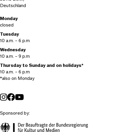
Deutschland
Opening hours
Monday
closed
Tuesday
10 a.m. – 6 p.m
Wednesday
10 a.m. – 9 p.m
Thursday to Sunday and on holidays*
10 a.m. – 6 p.m
*also on Monday
Sponsored by: