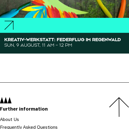
KREATIV-WERKSTATT: FEDERFLUG IM REGENWALD
SUN, 9 AUGUST, 11 AM – 12 PM
Navigation:
Further information
About Us
Frequently Asked Questions