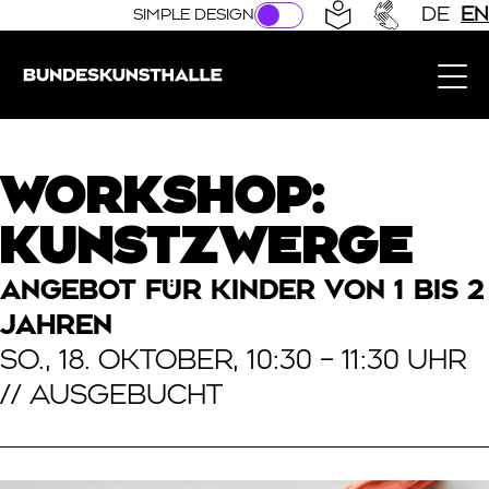
Direkt zur Hauptnavigation springen
Direkt zum Hauptinhalt springen
DE
EN
SIMPLE DESIGN
Bundeskunsthalle (Link to the home page)
WORKSHOP:
KUNSTZWERGE
ANGEBOT FÜR KINDER VON 1 BIS 2
JAHREN
SO., 18. OKTOBER, 10:30 – 11:30 UHR
// AUSGEBUCHT