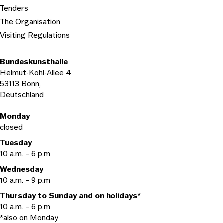
Tenders
The Organisation
Visiting Regulations
Bundeskunsthalle
Helmut-Kohl-Allee 4
53113 Bonn,
Deutschland
Opening hours
Monday
closed
Tuesday
10 a.m. – 6 p.m
Wednesday
10 a.m. – 9 p.m
Thursday to Sunday and on holidays*
10 a.m. – 6 p.m
*also on Monday