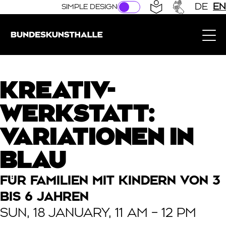
Direkt zur Hauptnavigation springen
Direkt zum Hauptinhalt springen
DE
EN
SIMPLE DESIGN
Bundeskunsthalle (Link to the home page)
KREATIV-
WERKSTATT:
VARIATIONEN IN
BLAU
FÜR FAMILIEN MIT KINDERN VON 3
BIS 6 JAHREN
SUN, 18 JANUARY, 11 AM – 12 PM