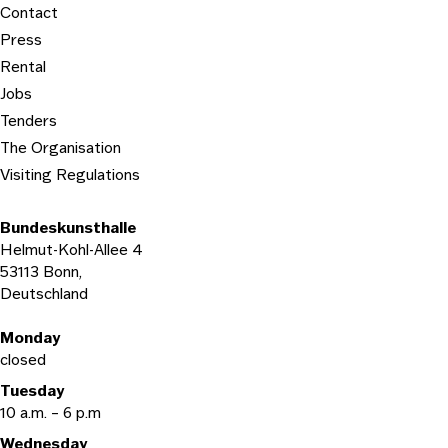
Contact
Press
Rental
Jobs
Tenders
The Organisation
Visiting Regulations
Bundeskunsthalle
Helmut-Kohl-Allee 4
53113 Bonn,
Deutschland
Opening hours
Monday
closed
Tuesday
10 a.m. – 6 p.m
Wednesday