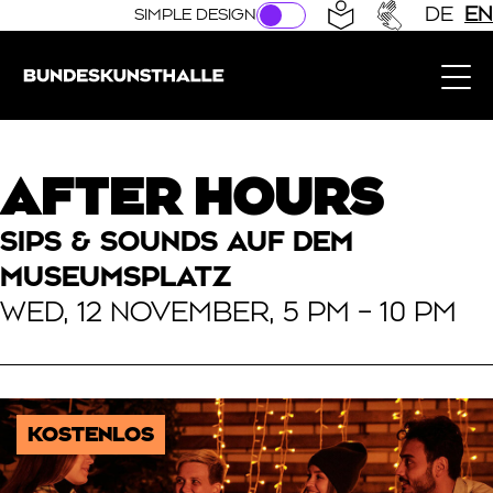
Direkt zur Hauptnavigation springen
Direkt zum Hauptinhalt springen
DE
EN
SIMPLE DESIGN
Bundeskunsthalle (Link to the home page)
AFTER HOURS
SIPS & SOUNDS AUF DEM
MUSEUMSPLATZ
WED, 12 NOVEMBER, 5 PM – 10 PM
KOSTENLOS