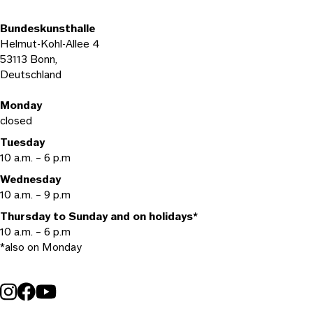
Bundeskunsthalle
Helmut-Kohl-Allee 4
53113 Bonn,
Deutschland
Opening hours
Monday
closed
Tuesday
10 a.m. – 6 p.m
Wednesday
10 a.m. – 9 p.m
Thursday to Sunday and on holidays*
10 a.m. – 6 p.m
*also on Monday