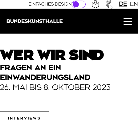
Direkt zur Hauptnavigation springen
Direkt zum Hauptinhalt springen
DE
EN
EINFACHES DESIGN
Bundeskunsthalle (Link zur Startseite)
WER WIR SIND
FRAGEN AN EIN
EINWANDERUNGSLAND
26. MAI BIS 8. OKTOBER 2023
INTERVIEWS