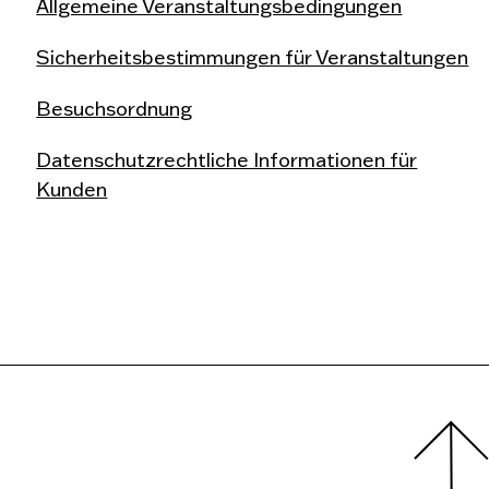
Allgemeine Veranstaltungsbedingungen
Sicherheitsbestimmungen für Veranstaltungen
Besuchsordnung
Datenschutzrechtliche Informationen für
Kunden
hreiben. Jeder Listenpunkt enthält den Namen des Urhe