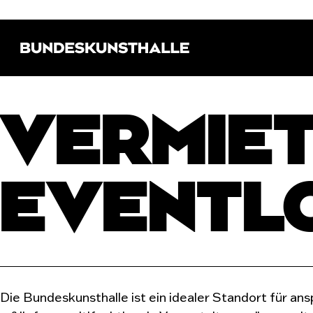
Direkt zur Hauptnavigation springen
Direkt zum Hauptinhalt springen
Bundeskunsthalle (Link zur Startseite)
VERMIET
EVENTL
Die Bundeskunsthalle ist ein idealer Standort für 