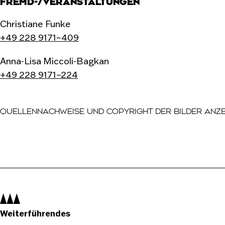
FREMD-/VERANSTALTUNGEN
Christiane Funke
+49 228 9171–409
Anna-Lisa Miccoli-Bagkan
+49 228 9171–224
Der Quellennachweis ist eine Liste mit Einträgen, di
QUELLENNACHWEISE UND COPYRIGHT DER BILDER ANZ
Foto: Peter Oszvald, 2023 © Kunst- und Ausstellungshal
Foto: Ben Doum, 2024 © Kunst- und Ausstellungshalle d
Foto: Bastian Géza Aschoff, 2023 © Kunst- und Ausstell
Foto: Bastian Géza Aschoff, 2023 © Kunst- und Ausstell
Navigation:
Weiterführendes