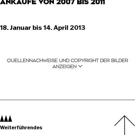
ANKÄUFE VON 2007 BIS 2011
18. Januar bis 14. April 2013
Der Quellennachweis ist eine Liste mit Einträgen, di
QUELLENNACHWEISE UND COPYRIGHT DER BILDER
ANZEIGEN
Navigation:
Weiterführendes