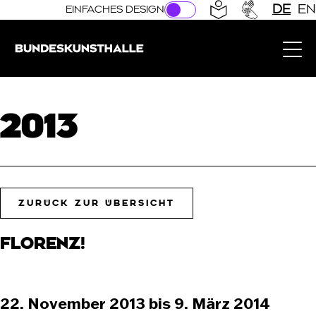
Direkt zur Hauptnavigation springen
Direkt zum Hauptinhalt springen
DE
EN
EINFACHES DESIGN
Bundeskunsthalle (Link zur Startseite)
2013
ZURÜCK ZUR ÜBERSICHT
FLORENZ!
22. November 2013 bis 9. März 2014