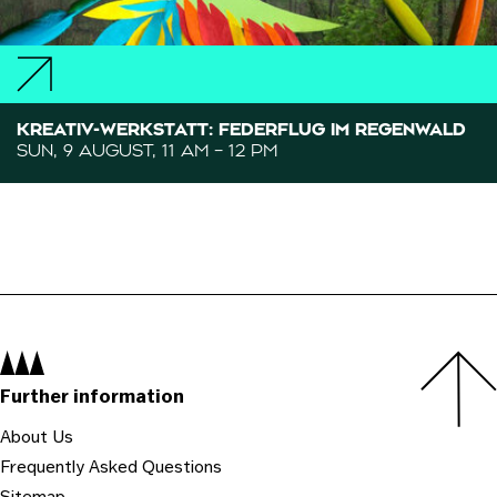
KREATIV-WERKSTATT: FEDERFLUG IM REGENWALD
SUN, 9 AUGUST, 11 AM – 12 PM
Navigation:
Further information
About Us
Frequently Asked Questions
Sitemap