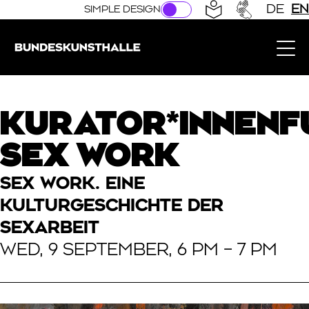
Direkt zur Hauptnavigation springen
Direkt zum Hauptinhalt springen
DE
EN
SIMPLE DESIGN
Bundeskunsthalle (Link to the home page)
KURATOR*INNENF
SEX WORK
SEX WORK. EINE
KULTURGESCHICHTE DER
SEXARBEIT
WED, 9 SEPTEMBER, 6 PM – 7 PM