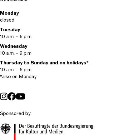
Opening hours
Monday
closed
Tuesday
10 a.m. – 6 p.m
Wednesday
10 a.m. – 9 p.m
Thursday to Sunday and on holidays*
10 a.m. – 6 p.m
*also on Monday
Sponsored by: