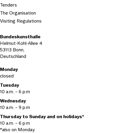
Tenders
The Organisation
Visiting Regulations
Bundeskunsthalle
Helmut-Kohl-Allee 4
53113 Bonn,
Deutschland
Opening hours
Monday
closed
Tuesday
10 a.m. – 6 p.m
Wednesday
10 a.m. – 9 p.m
Thursday to Sunday and on holidays*
10 a.m. – 6 p.m
*also on Monday