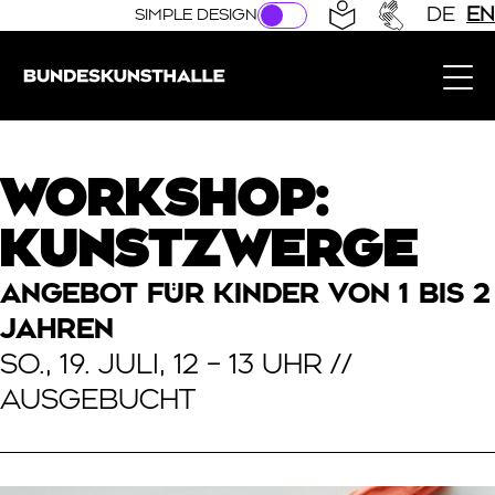
Direkt zur Hauptnavigation springen
Direkt zum Hauptinhalt springen
DE
EN
SIMPLE DESIGN
Bundeskunsthalle (Link to the home page)
WORKSHOP:
KUNSTZWERGE
ANGEBOT FÜR KINDER VON 1 BIS 2
JAHREN
SO., 19. JULI, 12 – 13 UHR //
AUSGEBUCHT