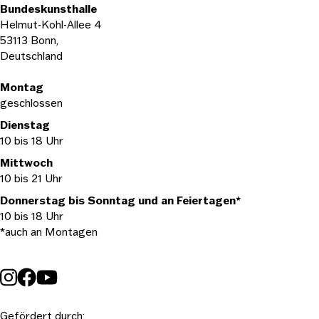
Bundeskunsthalle
Foto: Jean-Luc Ikelle-Matiba, Kunsthistorisches Institut der
Helmut-Kohl-Allee 4
Universität Bonn.
53113 Bonn,
Deutschland
Foto: Jean-Luc Ikelle-Matiba, Kunsthistorisches Institut der
Universität Bonn.
Öffnungszeiten
Montag
geschlossen
Dienstag
10 bis 18 Uhr
Mittwoch
10 bis 21 Uhr
Donnerstag bis Sonntag und an Feiertagen*
10 bis 18 Uhr
*auch an Montagen
Gefördert durch: