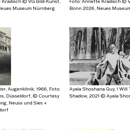
 Kradisch © VG Bild-Kunst,
Foto: Annette Kradisch © V
Neues Museum Nürnberg
Bonn 2026, Neues Museu
er, Augenklinik, 1966, Foto:
Ayala Shoshana Guy, I Will
es, Düsseldorf, © Courtesy
Shadow, 2021 © Ayala Sho
ng, Neuss und Sies +
dorf