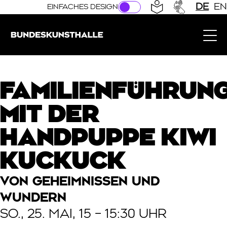
Direkt zur Hauptnavigation springen
Direkt zum Hauptinhalt springen
DE
EN
EINFACHES DESIGN
Bundeskunsthalle (Link zur Startseite)
FAMILIENFÜHRUN
MIT DER
HANDPUPPE KIWI
KUCKUCK
VON GEHEIMNISSEN UND
WUNDERN
SO., 25. MAI, 15 – 15:30 UHR