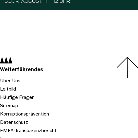
SO., 9. AUGUST, 11 – 12 UHR
Navigation:
Weiterführendes
Über Uns
Leitbild
Häufige Fragen
Sitemap
Korruptionsprävention
Datenschutz
EMFA-Transparenzbericht