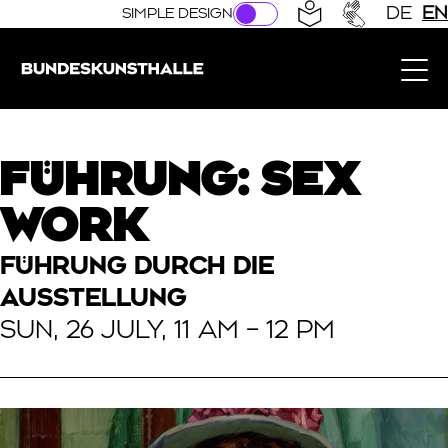
Direkt zur Hauptnavigation springen
Direkt zum Hauptinhalt springen
DE
EN
SIMPLE DESIGN
Bundeskunsthalle (Link to the home page)
FÜHRUNG: SEX
WORK
FÜHRUNG DURCH DIE
AUSSTELLUNG
SUN, 26 JULY, 11 AM – 12 PM