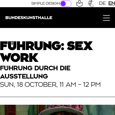
Direkt zur Hauptnavigation springen
Direkt zum Hauptinhalt springen
DE
EN
SIMPLE DESIGN
Bundeskunsthalle (Link to the home page)
FÜHRUNG: SEX
WORK
FÜHRUNG DURCH DIE
AUSSTELLUNG
SUN, 18 OCTOBER, 11 AM – 12 PM