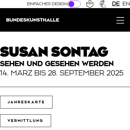
Direkt zur Hauptnavigation springen
Direkt zum Hauptinhalt springen
DE
EN
EINFACHES DESIGN
Bundeskunsthalle (Link zur Startseite)
SUSAN SONTAG
SEHEN UND GESEHEN WERDEN
14. MÄRZ BIS 28. SEPTEMBER 2025
JAHRESKARTE
VERMITTLUNG