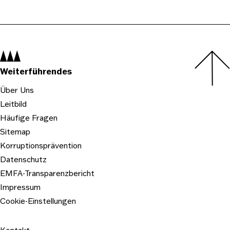
Logo der Zeitschrift "tanz"
Logo: WDR3, Westdeutscher Rundfunk Köln
Navigation:
Weiterführendes
Über Uns
Leitbild
Häufige Fragen
Sitemap
Korruptionsprävention
Datenschutz
EMFA-Transparenzbericht
Impressum
Cookie-Einstellungen