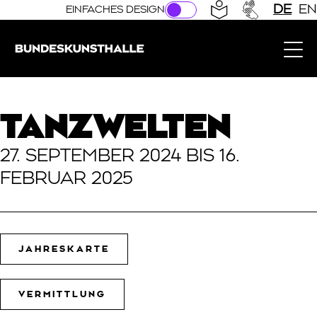
Direkt zur Hauptnavigation springen
Direkt zum Hauptinhalt springen
DE
EN
EINFACHES DESIGN
Bundeskunsthalle (Link zur Startseite)
TANZWELTEN
27. SEPTEMBER 2024 BIS 16.
FEBRUAR 2025
JAHRESKARTE
VERMITTLUNG