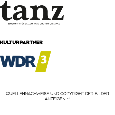
KULTURPARTNER
Der Quellennachweis ist eine Liste mit Einträgen, di
QUELLENNACHWEISE UND COPYRIGHT DER BILDER
ANZEIGEN
Logo: arte, ARTE G.E.I.E.