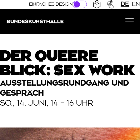
Direkt zur Hauptnavigation springen
Direkt zum Hauptinhalt springen
DE
EN
EINFACHES DESIGN
Bundeskunsthalle (Link zur Startseite)
DER QUEERE
BLICK: SEX WORK
AUSSTELLUNGSRUNDGANG UND
GESPRÄCH
SO., 14. JUNI, 14 – 16 UHR