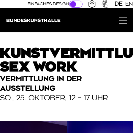
Direkt zur Hauptnavigation springen
Direkt zum Hauptinhalt springen
DE
EN
EINFACHES DESIGN
Bundeskunsthalle (Link zur Startseite)
KUNSTVERMITTLU
SEX WORK
VERMITTLUNG IN DER
AUSSTELLUNG
SO., 25. OKTOBER, 12 – 17 UHR