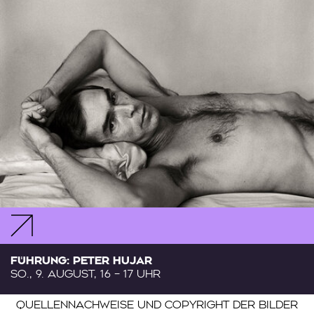
FÜHRUNG: PETER HUJAR
SO., 9. AUGUST, 16 – 17 UHR
Der Quellennachweis ist eine Liste mit Einträgen, di
QUELLENNACHWEISE UND COPYRIGHT DER BILDER