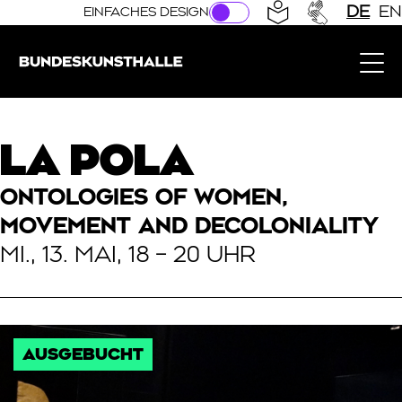
Direkt zur Hauptnavigation springen
Direkt zum Hauptinhalt springen
DE
EN
EINFACHES DESIGN
Bundeskunsthalle (Link zur Startseite)
LA POLA
ONTOLOGIES OF WOMEN,
MOVEMENT AND DECOLONIALITY
MI., 13. MAI, 18 – 20 UHR
AUSGEBUCHT