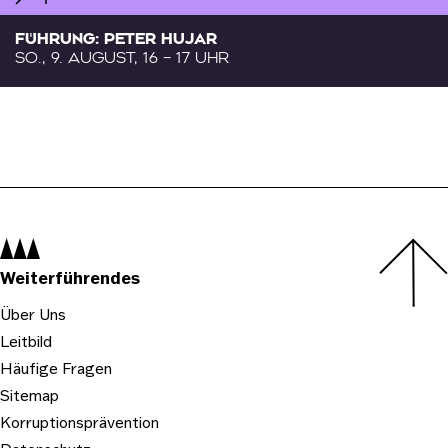
FÜHRUNG: PETER HUJAR
SO., 9. AUGUST, 16 – 17 UHR
Navigation:
Weiterführendes
Über Uns
Leitbild
Häufige Fragen
Sitemap
Korruptionsprävention