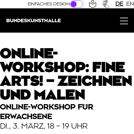
Direkt zur Hauptnavigation springen
Direkt zum Hauptinhalt springen
DE
EN
EINFACHES DESIGN
Bundeskunsthalle (Link zur Startseite)
ONLINE-
WORKSHOP: FINE
ARTS! – ZEICHNEN
UND MALEN
ONLINE-WORKSHOP FÜR
ERWACHSENE
DI., 3. MÄRZ, 18 – 19 UHR