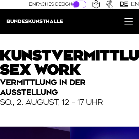
Direkt zur Hauptnavigation springen
Direkt zum Hauptinhalt springen
DE
EN
EINFACHES DESIGN
Bundeskunsthalle (Link zur Startseite)
KUNSTVERMITTLU
SEX WORK
VERMITTLUNG IN DER
AUSSTELLUNG
SO., 2. AUGUST, 12 – 17 UHR