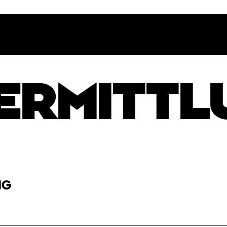
RMITTLU
NG