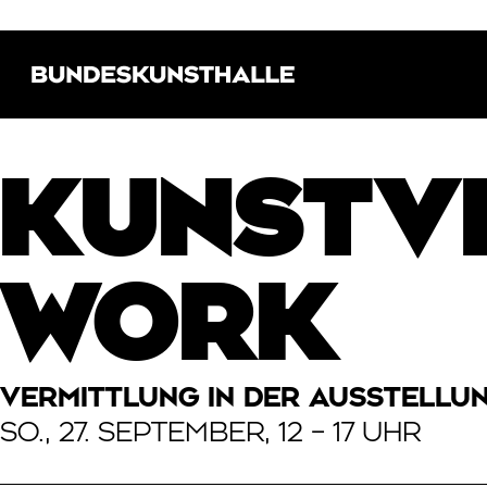
Direkt zur Hauptnavigation springen
Direkt zum Hauptinhalt springen
Bundeskunsthalle (Link zur Startseite)
KUNSTVE
WORK
VERMITTLUNG IN DER AUSSTELLU
SO., 27. SEPTEMBER, 12 – 17 UHR