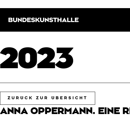
Direkt zur Hauptnavigation springen
Direkt zum Hauptinhalt springen
Bundeskunsthalle (Link zur Startseite)
2023
ZURÜCK ZUR ÜBERSICHT
ANNA OPPERMANN. EINE 